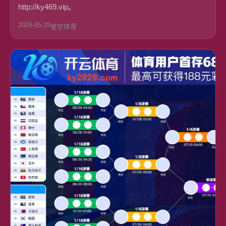
http://ky469.vip。
2026-05-29
星空体育