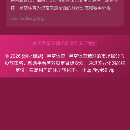
将闪耀赛场，梅西、C罗可能迎来职业生涯最后一届世界
杯。星空体育为您带来最全面的球星动态和赛事分析。
2026-05-28
星空体育
首页
赛事直播
新闻资讯
关于我们
© 2026 {网址标题} | 星空体育 | 星空体育精准的市场细分与
投放策略，帮助平台有效锁定目标受众，通过差异化的品牌
定位，提高用户的注册转化率。 | http://ky469.vip