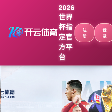
2026
世界
杯指
注
登
定官
册
录
方平
台